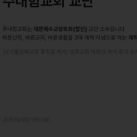
주내힘교회
교단
주내힘교회는
대한예수교장로회(합신)
교단 소속입니다
바른신학, 바른교회, 바른생활을 3대 개혁 이념으로 하는
개
(남서울은혜교회 홍정길 목사, 남포교회 박영선 목사 등이 소
JUNAHIM VALUE