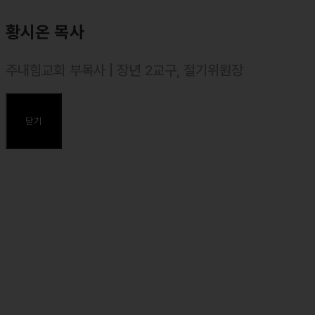
황시온 목사
주내힘교회 부목사 | 장년 2교구, 절기위원장
⸰ 2004년 10월 목사 안수, 대한예수교장로회(통합)
⸰ 서울장신대학교(신학과) 졸업
닫기
⸰ 장로회신학대학교 신학대학원 졸업
⸰ 장로회신학대학교 일반대학원 석사(예배설교학) 졸업, 신학 석사
(Th. M.)
주요약력
⸰ 마커스 목요예배 설교자
⸰ 둘로스선교회 사역 간사 (동남아 담당)
⸰ 둘로스 훈련학교 강사 (중재자)
⸰ 前, 다드림선교단(다리놓는 사람들) 목요찬양 스탭
⸰ 前, 오클랜드 청사모(청년사역자연합모임) 총무
⸰ 前, 2010 오클랜드 프리코스타 강사