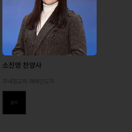
소진영 찬양사
주내힘교회 예배인도자
⸰ 마커스워십 목요예배 인도자
⸰ 주내힘교회 예배인도자
닫기
주요약력
⸰ 동덕여대 실용음악과 졸업
⸰ <마커스워십2023 : 주가 주되심을> 앨범 예배인도