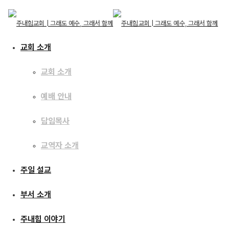
교회 소개
교회 소개
예배 안내
교회 소개
주내힘 이야기
교회 소개
담임목사
예배 안내
담임목사
교역자 소개
2019년 연말정산 기부금
교역자 소개
주일 설교
주일 설교
신청안내
부서 소개
부서 소개
2020년 01월 05일
주내힘 이야기
주내힘 이야기