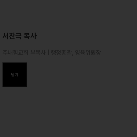
서찬극 목사
주내힘교회 부목사 | 행정총괄, 양육위원장
⸰ 2002년 11월 목사 안수, 대한예수교장로회(합신)
⸰ 서울장신대학교(신학과) 졸업
닫기
⸰ 합동신학대학원대학 졸업, 목회학 석사(M. Div.)
⸰ 서울장신대학교 일반대학원 석사(예배설교학) 졸업, 신학 석사
(Th. M.)
⸰ 서울장신대학교 일반대학원 박사(예배설교학) 졸업, 신학 박사
(Th. D.)
주요약력
⸰ 마커스 목요예배 설교자