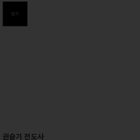
⸰ 서울장신대학교 신학과 졸업
⸰ 장로회신학대학교 목회연구과정 졸업
닫기
주요약력
⸰ 둘로스선교회 재정 코디네이터
⸰ 둘로스훈련학교 강사(주재권)
⸰ 둘로스 성경연구학교 강사
권슬기 전도사