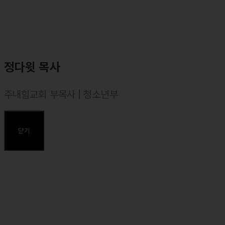
정다윗 목사
주내힘교회 부목사 | 청소년부
⸰ 백석대학교 실용음악과 졸업
⸰ 합동신학대학원대학 졸업, 목회학 석사(M. Div.)
닫기
주요약력
⸰ 2014년 한국컨티넨탈싱어즈 26기 테너
⸰ 2017년 백석대학교 실용음악과 예배팀 Rejoice 예배인도자