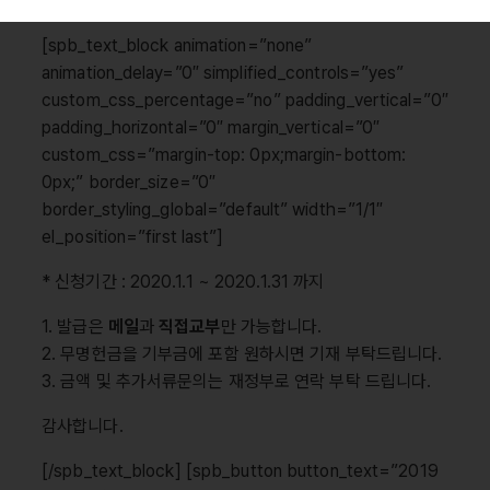
[spb_text_block animation=”none”
animation_delay=”0″ simplified_controls=”yes”
custom_css_percentage=”no” padding_vertical=”0″
padding_horizontal=”0″ margin_vertical=”0″
custom_css=”margin-top: 0px;margin-bottom:
0px;” border_size=”0″
border_styling_global=”default” width=”1/1″
el_position=”first last”]
* 신청기간 : 2020.1.1 ~ 2020.1.31 까지
1. 발급은
메일
과
직접교부
만 가능합니다.
2. 무명헌금을 기부금에 포함 원하시면 기재 부탁드립니다.
3. 금액 및 추가서류문의는 재정부로 연락 부탁 드립니다.
감사합니다.
[/spb_text_block] [spb_button button_text=”2019