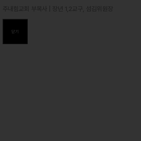
주내힘교회 부목사 | 장년 1,2교구, 섬김위원장
⸰ 2016년 10월 목사 안수, 대한예수교장로회(합신)
⸰ 싱가폴 Far Eastern Bible College(BRE) 졸업
닫기
⸰ 합동신학대학원대학교졸업, 목회학석사(M.Div.)
⸰ 합동신학대학원대학교, 일반대학원 석사(성경연구와 설교)졸업,
신학석사(Th.M. in BEP.)
주요약력
⸰ 주내힘교회 섬김위원장
⸰ 마커스 목요예배 설교자
⸰ 둘로스 훈련학교 강사 (제자도와 댓가, 순종, 위탁)