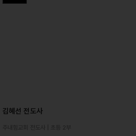
김혜선 전도사
주내힘교회 전도사 | 초등 2부