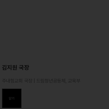
⸰ 2010 중앙대학교, 2013 연세대학교 심리학과 수료
⸰ 2021 총신대학교 신학대학원 목회학 석사(M. Div.)
⸰ 2024 한양대학교 상담심리대학원 상담심리학 석사 졸업(MA. in
Counseling Psychology)
⸰ 2025 – 한양대학교 일반대학원 다문화교육 박사 과정 중 (Ph.D.
in Multicultural Educaiton)
⸰ 한국목회상담협회 목회상담사 2급
⸰ 한국진로적성센터 성경적 진로설계사 1급
⸰ MBTI 일반강사
⸰ 에니어그램 일반강사
김지원 국장
주내힘교회 국장 | 드림청년공동체, 교육부
⸰ 덕성여대(독어독문과) 졸업
⸰ 장로회신학대학교 신학대학원 졸업, 목회학 석사(M. Div.)
닫기
주요약력