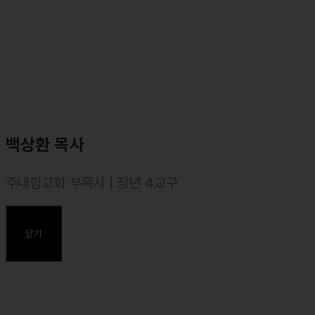
백상환 목사
주내힘교회 부목사 | 장년 4교구
⸰ 2022년 10월 강도사. 대한예수교장로회(합동)
⸰ 2023년 9월 목사 안수
닫기
주요약력
⸰ 2014 미국 California State University, San Bernardino
심리학과 졸업(BA. in Psychology)