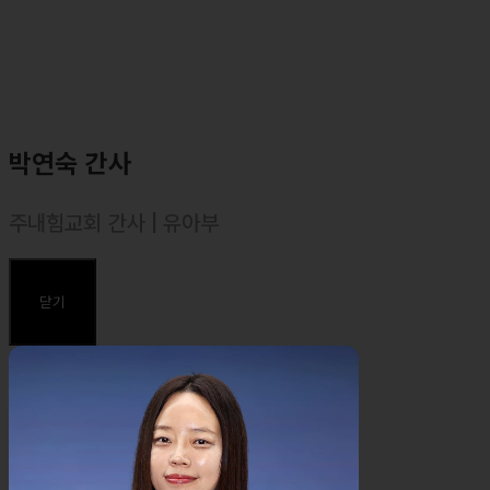
박연숙 간사
주내힘교회 간사 | 유아부
주요약력
닫기
⸰ 유아부 간사