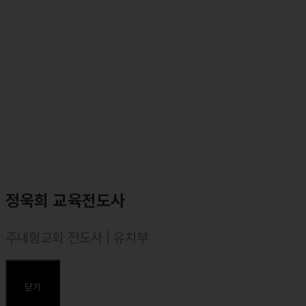
⸰ <마커스워십2022 : 예수로 사는 인생> 앨범 예배인도
⸰ <마커스워십2022 : Go! with the Lord> 앨범 예배인도
⸰ <마커스워십 스튜디오 (2021)> 앨범 예배인도
⸰ <소진영 1집> 정규앨범 발매 (나의 한숨을 바꾸셨네, 오직
예수뿐이네, 엘이에게, 삶의 모든 순간에 등)
⸰ <마커스워십2016~2019> 앨범 예배인도
⸰ <마커스 라이브워십 2집~7집, ISIT, S.A> 앨범참여 (보컬)
주요곡
<오직 예수뿐이네>, <예수, 늘 함께 하시네>, <나의 한숨을 바꾸셨네
>
정욱희 교육전도사
<내 안의 한계를 넘어>, <나는 주님께 속한 자>, <나의 삶의 결이>,<
바다에 길을, 하늘에 빛을>
주내힘교회 전도사 | 유치부
<주 예배하는 삶>, <주는 완전합니다>, <주 은혜임을>
⸰ 1988년 경북 김천 출생
⸰ 한동대학교(경영경제학부) 졸업
닫기
⸰ 합동신학대학원대학 졸업, 목회학 석사(M. Div.)