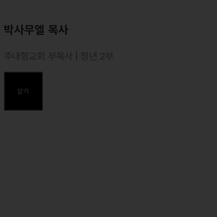
박사무엘 목사
주내힘교회 부목사 | 청년 2부
⸰ 2016년 10월 목사 안수, 대한예수교장로회(합신)
⸰ 부산대학교(음악학과)
닫기
⸰ 합동신학대학원대학교졸업, 목회학석사(M.Div.)
⸰ 합동신학대학원대학교, 일반대학원 석사(성경연구와 설교)졸업,
신학석사(Th.M. in BEP.)
주요약력
⸰ 2012~2022 온누리교회 부목사