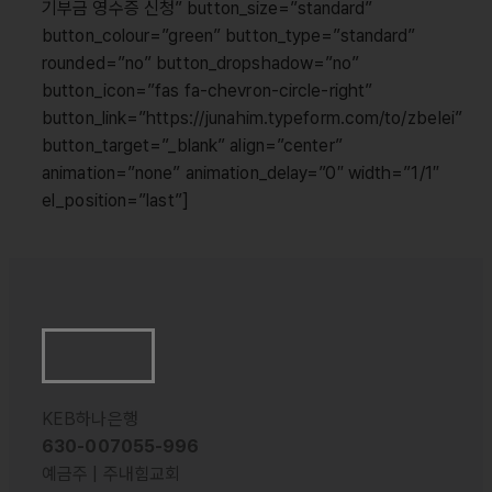
기부금 영수증 신청” button_size=”standard”
button_colour=”green” button_type=”standard”
rounded=”no” button_dropshadow=”no”
button_icon=”fas fa-chevron-circle-right”
button_link=”https://junahim.typeform.com/to/zbeIei”
button_target=”_blank” align=”center”
animation=”none” animation_delay=”0″ width=”1/1″
el_position=”last”]
KEB하나은행
630-007055-996
예금주 | 주내힘교회