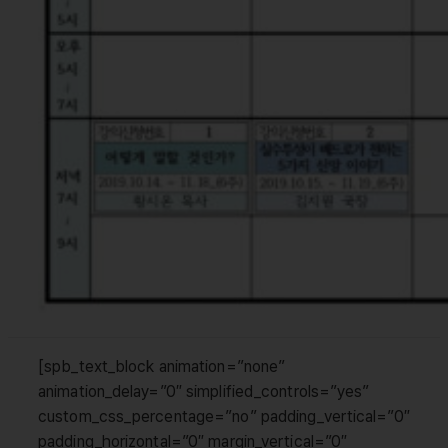
[spb_text_block animation=”none”
animation_delay=”0″ simplified_controls=”yes”
custom_css_percentage=”no” padding_vertical=”0″
padding_horizontal=”0″ margin_vertical=”0″