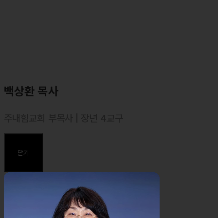
백상환 목사
주내힘교회 부목사 | 장년 4교구
⸰ 2022년 10월 강도사. 대한예수교장로회(합동)
⸰ 2023년 9월 목사 안수
닫기
주요약력
⸰ 2014 미국 California State University, San Bernardino
심리학과 졸업(BA. in Psychology)
⸰ 2010 중앙대학교, 2013 연세대학교 심리학과 수료