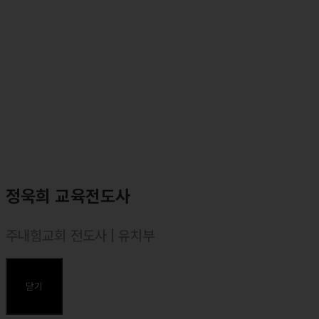
⸰ <마커스워십2022 : 예수로 사는 인생> 앨범 예배인도
⸰ <마커스워십2022 : Go! with the Lord> 앨범 예배인도
⸰ <마커스워십 스튜디오 (2021)> 앨범 예배인도
⸰ <소진영 1집> 정규앨범 발매 (나의 한숨을 바꾸셨네, 오직
예수뿐이네, 엘이에게, 삶의 모든 순간에 등)
⸰ <마커스워십2016~2019> 앨범 예배인도
⸰ <마커스 라이브워십 2집~7집, ISIT, S.A> 앨범참여 (보컬)
주요곡
<오직 예수뿐이네>, <예수, 늘 함께 하시네>, <나의 한숨을 바꾸셨네
>
정욱희 교육전도사
<내 안의 한계를 넘어>, <나는 주님께 속한 자>, <나의 삶의 결이>,<
바다에 길을, 하늘에 빛을>
주내힘교회 전도사 | 유치부
<주 예배하는 삶>, <주는 완전합니다>, <주 은혜임을>
⸰ 1988년 경북 김천 출생
⸰ 한동대학교(경영경제학부) 졸업
닫기
⸰ 합동신학대학원대학 졸업, 목회학 석사(M. Div.)