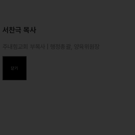
서찬극 목사
주내힘교회 부목사 | 행정총괄, 양육위원장
⸰ 2002년 11월 목사 안수, 대한예수교장로회(합신)
⸰ 서울장신대학교(신학과) 졸업
닫기
⸰ 합동신학대학원대학 졸업, 목회학 석사(M. Div.)
⸰ 서울장신대학교 일반대학원 석사(예배설교학) 졸업, 신학 석사
(Th. M.)
⸰ 서울장신대학교 일반대학원 박사(예배설교학) 졸업, 신학 박사
(Th. D.)
주요약력
⸰ 마커스 목요예배 설교자