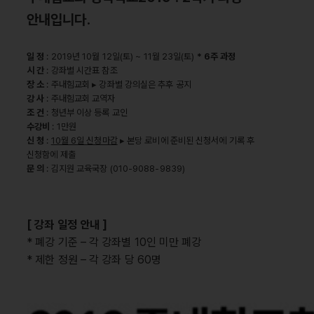
안내입니다.
일 정
: 2019년 10월 12일(토) ~ 11월 23일(토)
* 6주 과정
시 간
: 강좌별 시간표 참조
장 소
: 주내힘교회 ▸ 강좌별 강의실은 추후 공지
강 사
: 주내힘교회 교역자
조 건
: 청년부 이상 등록 교인
수강비
: 1만원
신 청
:
10월 6일 신청마감
▸ 본당 로비에 준비된 신청서에 기록 후
신청함에 제출
문 의
: 김지원 교육국장 (010-9088-9839)
[ 강좌 일정 안내 ]
* 폐강 기준 – 각 강좌별 10인 미만 폐강
* 제한 정원 – 각 강좌 당 60명