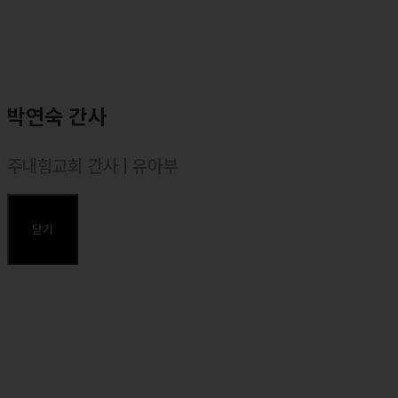
박연숙 간사
주내힘교회 간사 | 유아부
주요약력
닫기
⸰ 유아부 간사