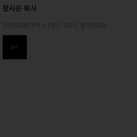
황시온 목사
주내힘교회 부목사 | 장년 2교구, 절기위원장
⸰ 2004년 10월 목사 안수, 대한예수교장로회(통합)
⸰ 서울장신대학교(신학과) 졸업
닫기
⸰ 장로회신학대학교 신학대학원 졸업
⸰ 장로회신학대학교 일반대학원 석사(예배설교학) 졸업, 신학 석사
(Th. M.)
주요약력
⸰ 마커스 목요예배 설교자
⸰ 둘로스선교회 사역 간사 (동남아 담당)
⸰ 둘로스 훈련학교 강사 (중재자)
⸰ 前, 다드림선교단(다리놓는 사람들) 목요찬양 스탭
⸰ 前, 오클랜드 청사모(청년사역자연합모임) 총무
⸰ 前, 2010 오클랜드 프리코스타 강사