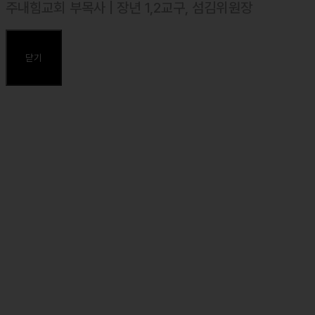
주내힘교회 부목사 | 장년 1,2교구, 섬김위원장
⸰ 2016년 10월 목사 안수, 대한예수교장로회(합신)
⸰ 싱가폴 Far Eastern Bible College(BRE) 졸업
닫기
⸰ 합동신학대학원대학교졸업, 목회학석사(M.Div.)
⸰ 합동신학대학원대학교, 일반대학원 석사(성경연구와 설교)졸업,
신학석사(Th.M. in BEP.)
주요약력
⸰ 주내힘교회 섬김위원장
⸰ 마커스 목요예배 설교자
⸰ 둘로스 훈련학교 강사 (제자도와 댓가, 순종, 위탁)