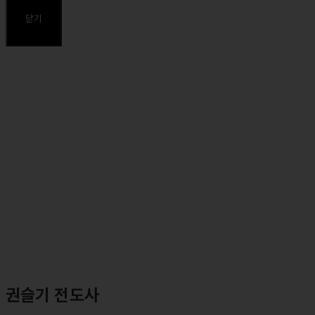
⸰ 장로회신학대학교 목회연구과정 졸업
닫기
주요약력
⸰ 둘로스선교회 재정 코디네이터
⸰ 둘로스훈련학교 강사(주재권)
⸰ 둘로스 성경연구학교 강사
권슬기 전도사