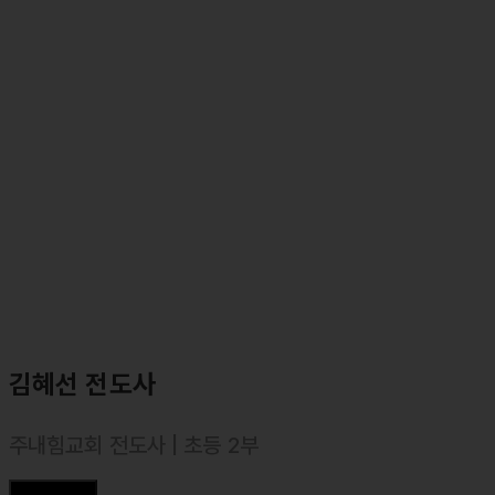
김혜선 전도사
주내힘교회 전도사 | 초등 2부
⸰ 서울장신대학교 신학과 졸업