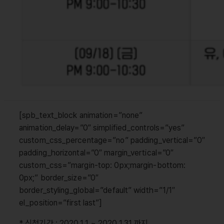
[spb_text_block animation=”none”
animation_delay=”0″ simplified_controls=”yes”
custom_css_percentage=”no” padding_vertical=”0″
padding_horizontal=”0″ margin_vertical=”0″
custom_css=”margin-top: 0px;margin-bottom:
0px;” border_size=”0″
border_styling_global=”default” width=”1/1″
el_position=”first last”]
* 신청기간 : 2020.1.1 ~ 2020.1.31 까지