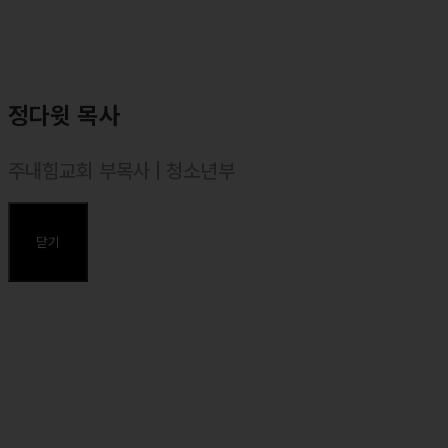
정다윗 목사
주내힘교회 부목사 | 청소년부
⸰ 백석대학교 실용음악과 졸업
⸰ 합동신학대학원대학 졸업, 목회학 석사(M. Div.)
닫기
주요약력
⸰ 2014년 한국컨티넨탈싱어즈 26기 테너
⸰ 2017년 백석대학교 실용음악과 예배팀 Rejoice 예배인도자