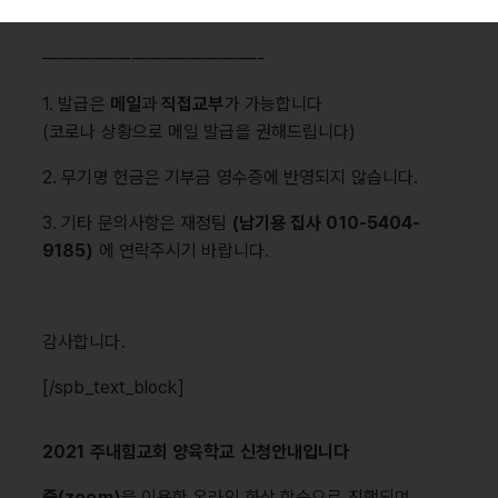
* 신청기간 : (1/9) ~ (1/23)
————————————-
1. 발급은
메일
과
직접교부
가 가능합니다
(코로나 상황으로 메일 발급을 권해드립니다)
2. 무기명 헌금은 기부금 영수증에 반영되지 않습니다.
3. 기타 문의사항은 재정팀
(남기용 집사 010-5404-
9185)
에 연락주시기 바랍니다.
감사합니다.
[/spb_text_block]
2021 주내힘교회 양육학교 신청안내입니다
줌(zoom)
을 이용한 온라인 화상 학습으로 진행되며