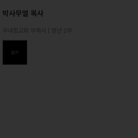
박사무엘 목사
주내힘교회 부목사 | 청년 2부
⸰ 2016년 10월 목사 안수, 대한예수교장로회(합신)
⸰ 부산대학교(음악학과)
닫기
⸰ 합동신학대학원대학교졸업, 목회학석사(M.Div.)
⸰ 합동신학대학원대학교, 일반대학원 석사(성경연구와 설교)졸업,
신학석사(Th.M. in BEP.)
주요약력
⸰ 2012~2022 온누리교회 부목사