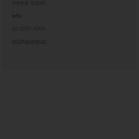
우편번호 04595
info
02-2237-5009
info@junahim.kr