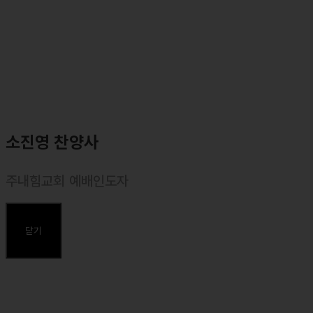
소진영 찬양사
주내힘교회 예배인도자
⸰ 마커스워십 목요예배 인도자
⸰ 주내힘교회 예배인도자
닫기
주요약력
⸰ 동덕여대 실용음악과 졸업
⸰ <마커스워십2023 : 주가 주되심을> 앨범 예배인도