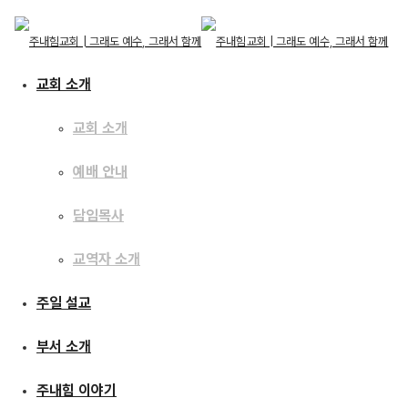
교회 소개
온라인 헌금시 입금자명 표시에 대한 안내
교회 소개
예배 안내
교회 소개
[sf_button colour=”green” type=”standard”
교회 소개
담임목사
예배 안내
size=”large”
담임목사
link=”https://forms.gle/SnocS7nXRfGwzo628″
교역자 소개
교역자 소개
target=”_blank” icon=”fas fa-book-medical”
dropshadow=”no” rounded=”yes”
주일 설교
주일 설교
extraclass=””]2021 주내힘교회 기부금 영수증 신청
[/sf_button]
부서 소개
부서 소개
————————————-
주내힘 이야기
주내힘 이야기