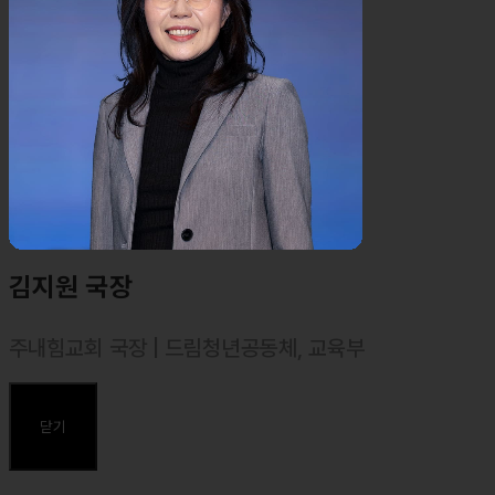
⸰ 2021 총신대학교 신학대학원 목회학 석사(M. Div.)
⸰ 2024 한양대학교 상담심리대학원 상담심리학 석사 졸업(MA. in
Counseling Psychology)
⸰ 2025 – 한양대학교 일반대학원 다문화교육 박사 과정 중 (Ph.D.
in Multicultural Educaiton)
⸰ 한국목회상담협회 목회상담사 2급
⸰ 한국진로적성센터 성경적 진로설계사 1급
⸰ MBTI 일반강사
⸰ 에니어그램 일반강사
김지원 국장
주내힘교회 국장 | 드림청년공동체, 교육부
⸰ 덕성여대(독어독문과) 졸업
⸰ 장로회신학대학교 신학대학원 졸업, 목회학 석사(M. Div.)
닫기
주요약력