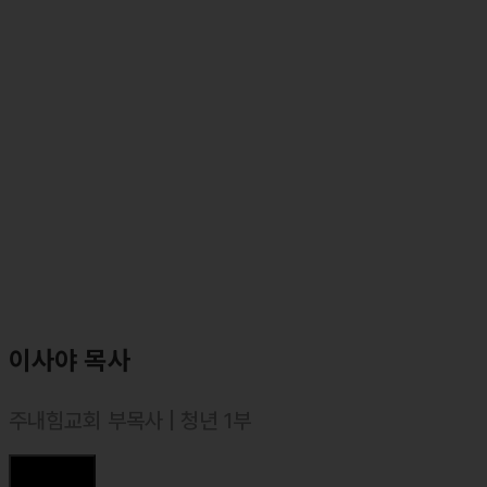
⸰ 둘로스 선교회 사역 간사 (국내교육 담당)
⸰ 둘로스 훈련학교 강사 (영적가계부)
⸰ 둘로스 성경연구학교 책임 강사
이사야 목사
주내힘교회 부목사 | 청년 1부
⸰ 아세아연합신학대학교 (신학과) 졸업