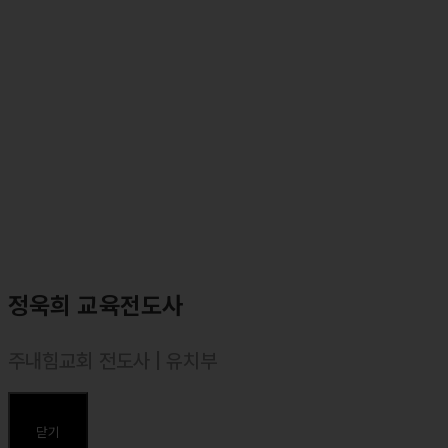
⸰ <마커스워십2023 : 주가 주되심을> 앨범 예배인도
⸰ <마커스워십2022 : 예수로 사는 인생> 앨범 예배인도
⸰ <마커스워십2022 : Go! with the Lord> 앨범 예배인도
⸰ <마커스워십 스튜디오 (2021)> 앨범 예배인도
⸰ <소진영 1집> 정규앨범 발매 (나의 한숨을 바꾸셨네, 오직
예수뿐이네, 엘이에게, 삶의 모든 순간에 등)
⸰ <마커스워십2016~2019> 앨범 예배인도
⸰ <마커스 라이브워십 2집~7집, ISIT, S.A> 앨범참여 (보컬)
주요곡
<오직 예수뿐이네>, <예수, 늘 함께 하시네>, <나의 한숨을 바꾸셨네
>
정욱희 교육전도사
<내 안의 한계를 넘어>, <나는 주님께 속한 자>, <나의 삶의 결이>,<
바다에 길을, 하늘에 빛을>
주내힘교회 전도사 | 유치부
<주 예배하는 삶>, <주는 완전합니다>, <주 은혜임을>
⸰ 1988년 경북 김천 출생
⸰ 한동대학교(경영경제학부) 졸업
닫기