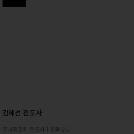
⸰ 합동신학대학원대학 졸업, 목회학 석사(M. Div.)
김혜선 전도사
주내힘교회 전도사 | 초등 2부