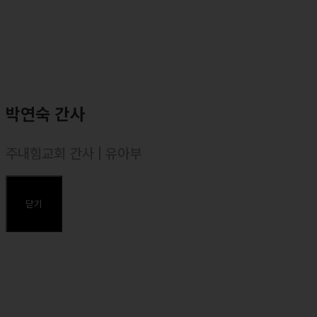
박연숙 간사
주내힘교회 간사 | 유아부
주요약력
닫기
⸰ 유아부 간사