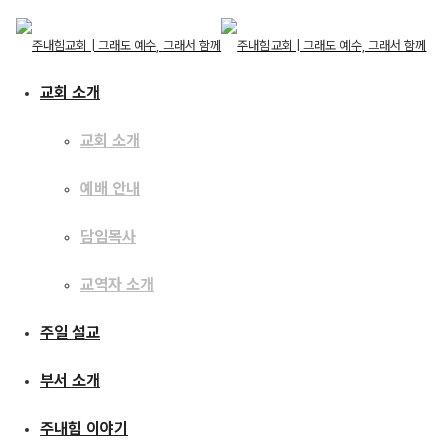
교회 소개
교회 소개
예배 안내
교회 소개
교회 소개
주일 설교
담임목사
예배 안내
담임목사
교역자 소개
교역자 소개
[13.11.10] 사사기15 : 소
주일 설교
주일 설교
모는 막대기
부서 소개
부서 소개
주내힘 이야기
주내힘 이야기