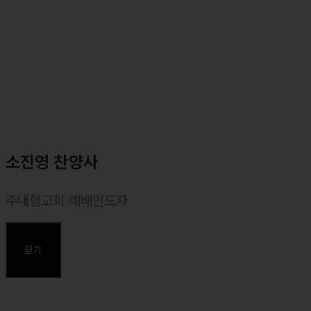
소진영 찬양사
주내힘교회 예배인도자
⸰ 마커스워십 목요예배 인도자
⸰ 주내힘교회 예배인도자
닫기
주요약력
⸰ 동덕여대 실용음악과 졸업