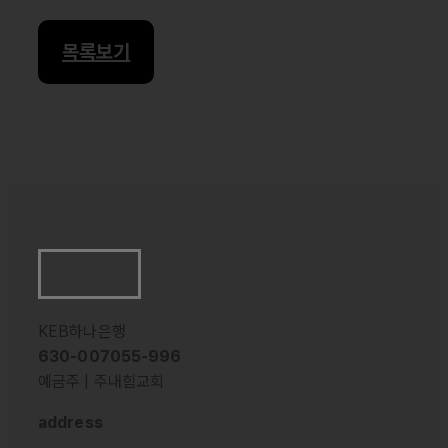
목록보기
KEB하나은행
630-007055-996
예금주 | 주내힘교회
address