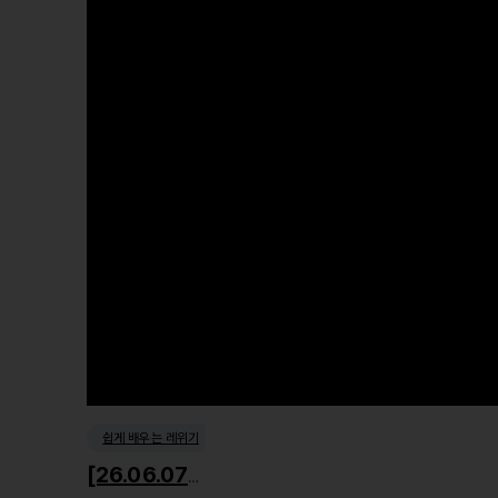
쉽게 배우는 레위기
[26.06.07] 거룩한 사회윤리1