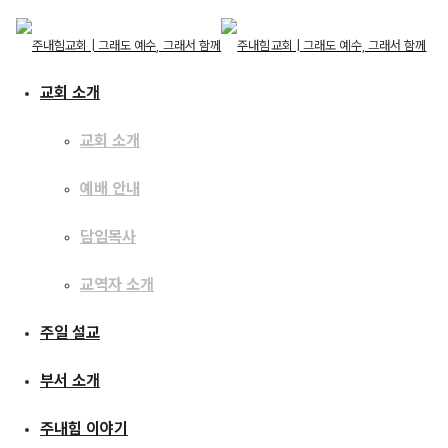
교회 소개
교회 소개
예배 안내
교회 소개
교회 소개
주일 설교
담임목사
예배 안내
담임목사
교역자 소개
교역자 소개
[16.07.17] 예수이야기21
주일 설교
주일 설교
: 시험을 이기는 비결
부서 소개
부서 소개
주내힘 이야기
주내힘 이야기