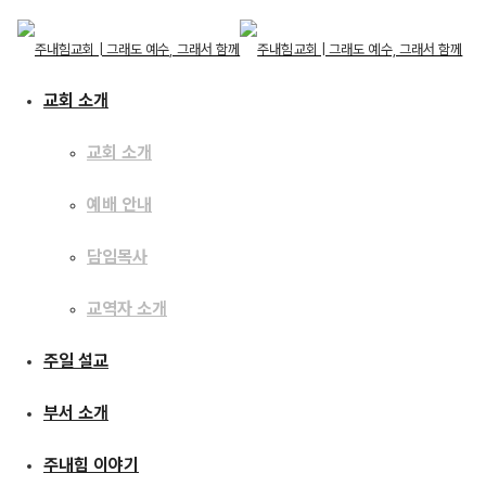
교회 소개
교회 소개
예배 안내
교회 소개
교회 소개
주일 설교
담임목사
예배 안내
담임목사
교역자 소개
교역자 소개
[16.12.25] 큰 기쁨의
주일 설교
주일 설교
좋은소식
부서 소개
부서 소개
주내힘 이야기
주내힘 이야기