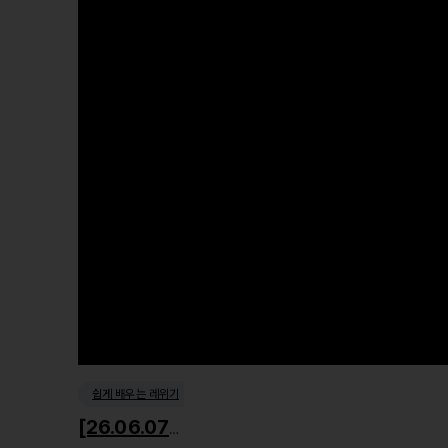
쉽게 배우는 레위기
[26.06.07] 거룩한 사회윤리1