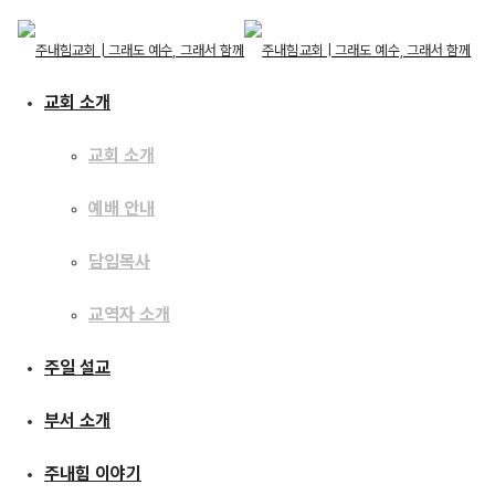
교회 소개
교회 소개
예배 안내
교회 소개
교회 소개
주일 설교
담임목사
예배 안내
담임목사
교역자 소개
교역자 소개
[17.02.12]
주일 설교
주일 설교
예수이야기46 : 이루어진
부서 소개
부서 소개
말씀
주내힘 이야기
주내힘 이야기