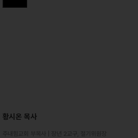
⸰ 합동신학대학원대학교졸업, 목회학석사(M.Div.)
⸰ 합동신학대학원대학교, 일반대학원 석사(성경연구와 설교)졸업,
신학석사(Th.M. in BEP.)
주요약력
⸰ 주내힘교회 섬김위원장
⸰ 마커스 목요예배 설교자
⸰ 둘로스 훈련학교 강사 (제자도와 댓가, 순종, 위탁)
황시온 목사
주내힘교회 부목사 | 장년 2교구, 절기위원장