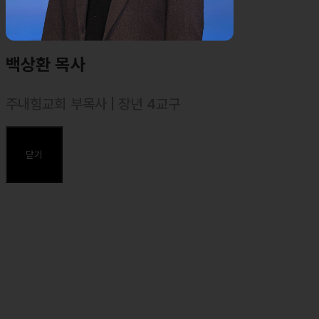
백상환 목사
주내힘교회 부목사 | 장년 4교구
⸰ 2022년 10월 강도사. 대한예수교장로회(합동)
⸰ 2023년 9월 목사 안수
닫기
주요약력
⸰ 2014 미국 California State University, San Bernardino
심리학과 졸업(BA. in Psychology)
⸰ 2010 중앙대학교, 2013 연세대학교 심리학과 수료
⸰ 2021 총신대학교 신학대학원 목회학 석사(M. Div.)
⸰ 2024 한양대학교 상담심리대학원 상담심리학 석사 졸업(MA. in
Counseling Psychology)
⸰ 2025 – 한양대학교 일반대학원 다문화교육 박사 과정 중 (Ph.D.