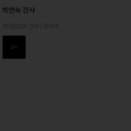
박연숙 간사
주내힘교회 간사 | 유아부
주요약력
닫기
⸰ 유아부 간사