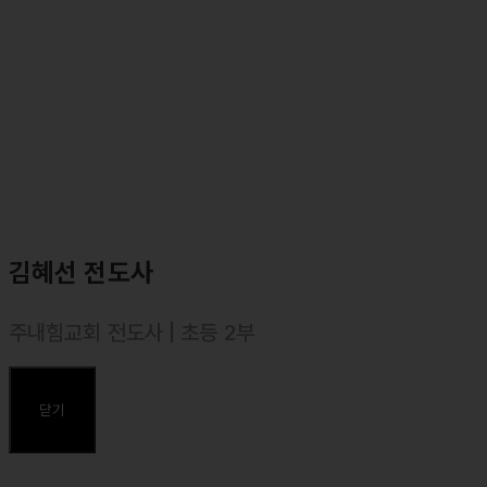
김혜선 전도사
주내힘교회 전도사 | 초등 2부
⸰ 서울장신대학교 신학과 졸업
⸰ 장로회신학대학교 목회연구과정 졸업
닫기
주요약력