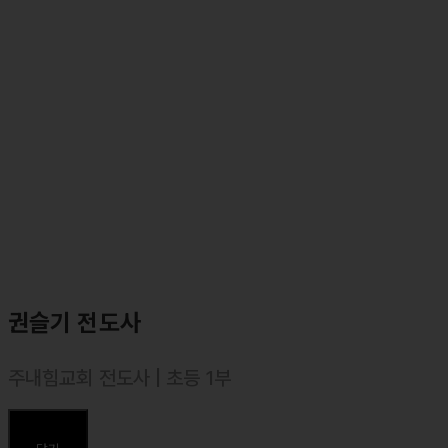
⸰ 둘로스선교회 재정 코디네이터
⸰ 둘로스훈련학교 강사(주재권)
⸰ 둘로스 성경연구학교 강사
권슬기 전도사
주내힘교회 전도사 | 초등 1부
⸰ 합동신학대학원대학교 졸업, 목회학 석사(M.Div.)
⸰ 합동신학대학원대학교 일반대학원 석사(역사신학) 졸업, 신학석사