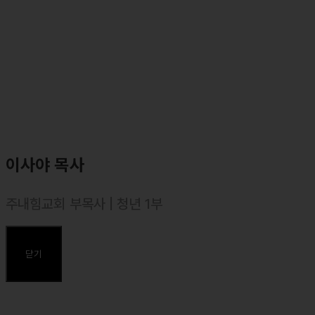
이사야 목사
주내힘교회 부목사 | 청년 1부
⸰ 아세아연합신학대학교 (신학과) 졸업
⸰ 백석대학교 신학대학원 졸업, 목회학 석사(M .Div.)
닫기
주요약력
⸰ 멀티미디어팀 담당 교역자