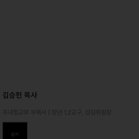
⸰ 둘로스 훈련학교 수석 스탭
⸰ 마커스 목요예배 안내 담당자
김승헌 목사
주내힘교회 부목사 | 장년 1,2교구, 섬김위원장
⸰ 2016년 10월 목사 안수, 대한예수교장로회(합신)
⸰ 싱가폴 Far Eastern Bible College(BRE) 졸업
닫기