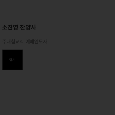
소진영 찬양사
주내힘교회 예배인도자
⸰ 마커스워십 목요예배 인도자
⸰ 주내힘교회 예배인도자
닫기
주요약력
⸰ 동덕여대 실용음악과 졸업
⸰ <마커스워십2023 : 주가 주되심을> 앨범 예배인도
⸰ <마커스워십2022 : 예수로 사는 인생> 앨범 예배인도
⸰ <마커스워십2022 : Go! with the Lord> 앨범 예배인도
⸰ <마커스워십 스튜디오 (2021)> 앨범 예배인도
⸰ <소진영 1집> 정규앨범 발매 (나의 한숨을 바꾸셨네, 오직