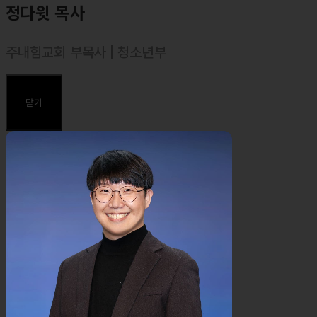
정다윗 목사
주내힘교회 부목사 | 청소년부
⸰ 백석대학교 실용음악과 졸업
⸰ 합동신학대학원대학 졸업, 목회학 석사(M. Div.)
닫기
주요약력
⸰ 2014년 한국컨티넨탈싱어즈 26기 테너
⸰ 2017년 백석대학교 실용음악과 예배팀 Rejoice 예배인도자