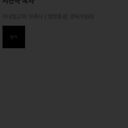
서찬극 목사
주내힘교회 부목사 | 행정총괄, 양육위원장
⸰ 2002년 11월 목사 안수, 대한예수교장로회(합신)
⸰ 서울장신대학교(신학과) 졸업
닫기
⸰ 합동신학대학원대학 졸업, 목회학 석사(M. Div.)
⸰ 서울장신대학교 일반대학원 석사(예배설교학) 졸업, 신학 석사
(Th. M.)
⸰ 서울장신대학교 일반대학원 박사(예배설교학) 졸업, 신학 박사
(Th. D.)
주요약력
⸰ 마커스 목요예배 설교자
⸰ 둘로스 선교회 사역 간사
⸰ 둘로스 훈련학교 강사 (예배 외 2강)
⸰ 둘로스 성경연구학교 책임 강사
⸰ 조이코리아 바이블캠프 강사