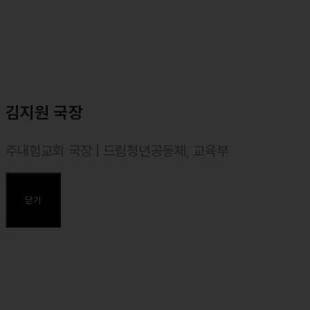
in Multicultural Educaiton)
⸰ 한국목회상담협회 목회상담사 2급
⸰ 한국진로적성센터 성경적 진로설계사 1급
⸰ MBTI 일반강사
⸰ 에니어그램 일반강사
김지원 국장
주내힘교회 국장 | 드림청년공동체, 교육부
⸰ 덕성여대(독어독문과) 졸업
⸰ 장로회신학대학교 신학대학원 졸업, 목회학 석사(M. Div.)
닫기
주요약력
⸰ 둘로스 선교회 사역 간사 (국내교육 담당)
⸰ 둘로스 훈련학교 강사 (영적가계부)
⸰ 둘로스 성경연구학교 책임 강사