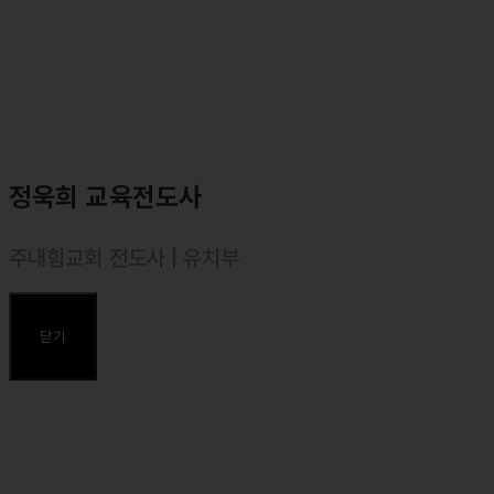
예수뿐이네, 엘이에게, 삶의 모든 순간에 등)
⸰ <마커스워십2016~2019> 앨범 예배인도
⸰ <마커스 라이브워십 2집~7집, ISIT, S.A> 앨범참여 (보컬)
주요곡
<오직 예수뿐이네>, <예수, 늘 함께 하시네>, <나의 한숨을 바꾸셨네
>
정욱희 교육전도사
<내 안의 한계를 넘어>, <나는 주님께 속한 자>, <나의 삶의 결이>,<
바다에 길을, 하늘에 빛을>
주내힘교회 전도사 | 유치부
<주 예배하는 삶>, <주는 완전합니다>, <주 은혜임을>
⸰ 1988년 경북 김천 출생
⸰ 한동대학교(경영경제학부) 졸업
닫기
⸰ 합동신학대학원대학 졸업, 목회학 석사(M. Div.)