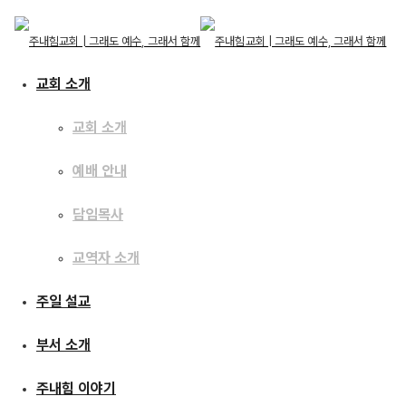
교회 소개
교회 소개
예배 안내
교회 소개
교회 소개
주일 설교
담임목사
예배 안내
담임목사
교역자 소개
교역자 소개
[19.07.07] 나의 삶, 나의
주일 설교
주일 설교
사명
부서 소개
부서 소개
주내힘 이야기
주내힘 이야기