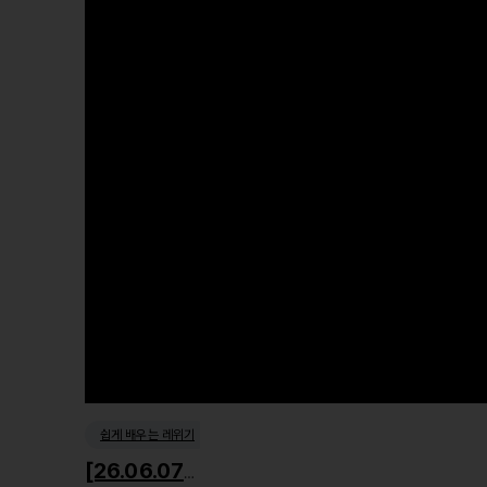
쉽게 배우는 레위기
[26.06.07] 거룩한 사회윤리1