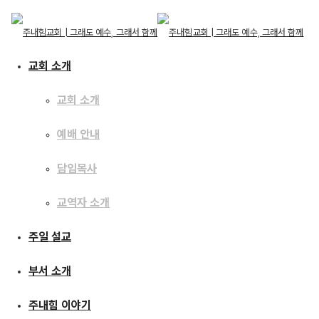
교회 소개
교회 소개
예배 안내
교회 소개
교회 소개
주일 설교
담임목사
예배 안내
담임목사
교역자 소개
교역자 소개
[19.07.07] 나의 삶, 나의
주일 설교
주일 설교
사명
부서 소개
부서 소개
주내힘 이야기
주내힘 이야기