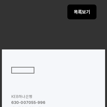
목록보기
KEB하나은행
630-007055-996