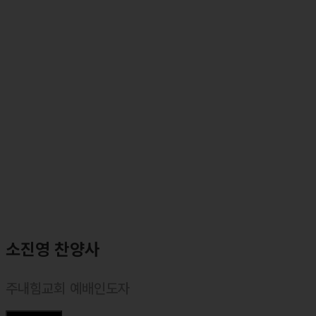
소진영 찬양사
주내힘교회 예배인도자