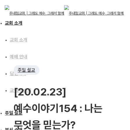
교회 소개
교회 소개
교회 소개
예배 안내
교회 소개
주일 설교
예배 안내
담임목사
담임목사
[20.02.23]
교역자 소개
교역자 소개
예수이야기154 : 나는
주일 설교
주일 설교
무엇을 믿는가?
부서 소개
부서 소개