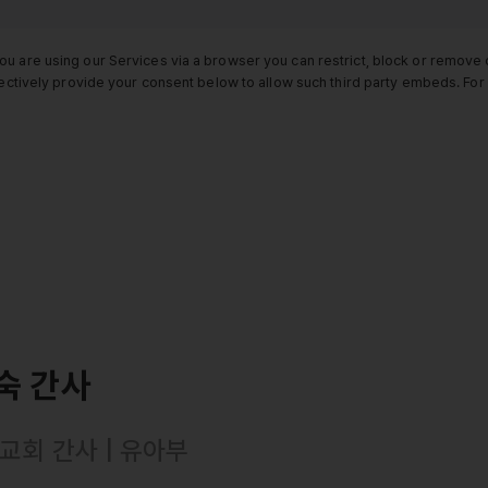
ou are using our Services via a browser you can restrict, block or remov
electively provide your consent below to allow such third party embeds. F
숙 간사
교회 간사 | 유아부