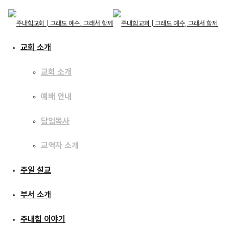
교회 소개
교회 소개
예배 안내
교회 소개
교회 소개
주일 설교
담임목사
예배 안내
담임목사
교역자 소개
교역자 소개
[22.06.26] 이것만 해도
주일 설교
주일 설교
승리합니다
부서 소개
부서 소개
주내힘 이야기
주내힘 이야기