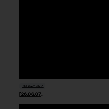
쉽게 배우는 레위기
[26.06.07] 거룩한 사회윤리1