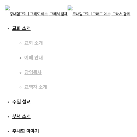
교회 소개
교회 소개
예배 안내
교회 소개
교회 소개
주일 설교
담임목사
예배 안내
담임목사
교역자 소개
교역자 소개
[23.05.07]
주일 설교
주일 설교
산상수훈으로 가는 길 3 –
부서 소개
부서 소개
이 땅에서 천국을 맛보는
주내힘 이야기
주내힘 이야기