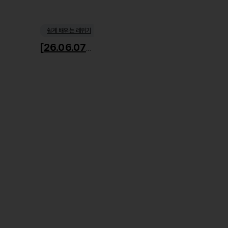
쉽게 배우는 레위기
[26.06.07] 거룩한 사회윤리1