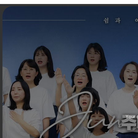
Your c