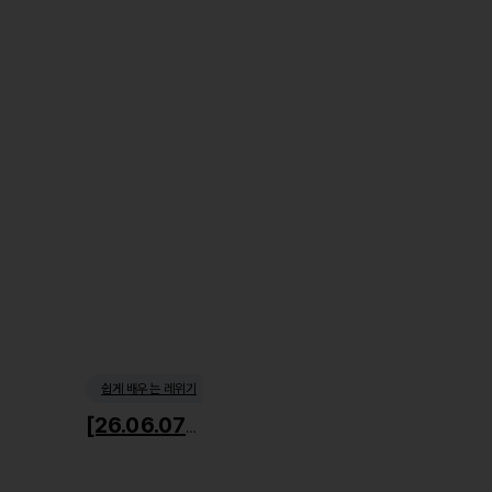
쉽게 배우는 레위기
[26.06.07] 거룩한 사회윤리1