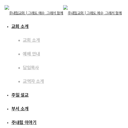
교회 소개
교회 소개
예배 안내
교회 소개
교회 소개
주일 설교
담임목사
예배 안내
담임목사
교역자 소개
교역자 소개
[24.05.19] 산상수훈
주일 설교
주일 설교
30-하늘에 보물을 쌓는 자
부서 소개
부서 소개
주내힘 이야기
주내힘 이야기