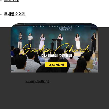
주내힘 이야기
주내힘 이야기
Your consent is required to display this content from
youtube -
Privacy Settings