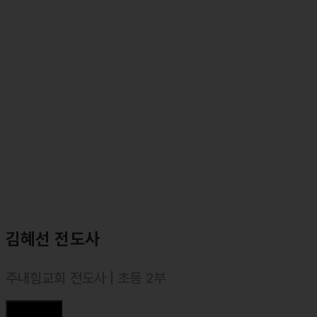
김혜선 전도사
주내힘교회 전도사 | 초등 2부
⸰ 서울장신대학교 신학과 졸업