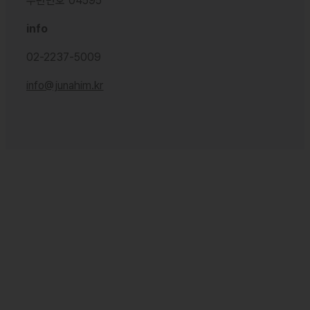
우편번호 04595
info
02-2237-5009
info@junahim.kr