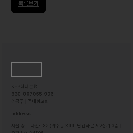
목록보기
KEB하나은행
630-007055-996
예금주 | 주내힘교회
address
서울 중구 다산로32 (약수동 844) 남산타운 제2상가 3층 |