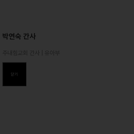
박연숙 간사
주내힘교회 간사 | 유아부
주요약력
닫기
⸰ 유아부 간사