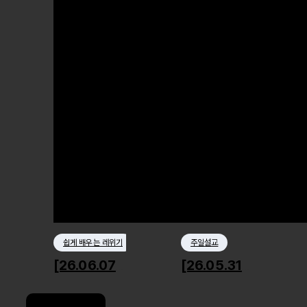
쉽게 배우는 레위기
주일설교
[26.06.07] 거룩한 사회윤리1
[26.05.31] 잊혀진 이름, 사라진 시간