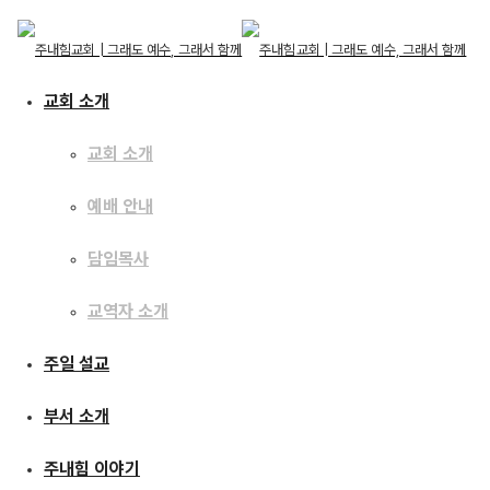
교회 소개
교회 소개
예배 안내
교회 소개
교회 소개
주일 설교
담임목사
예배 안내
담임목사
교역자 소개
교역자 소개
[24.06.30] 산상수훈 34
주일 설교
주일 설교
: 생명의 문 그러나 좁은 문
부서 소개
부서 소개
주내힘 이야기
주내힘 이야기