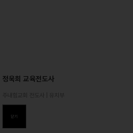
⸰ <마커스워십2022 : Go! with the Lord> 앨범 예배인도
⸰ <마커스워십 스튜디오 (2021)> 앨범 예배인도
⸰ <소진영 1집> 정규앨범 발매 (나의 한숨을 바꾸셨네, 오직
예수뿐이네, 엘이에게, 삶의 모든 순간에 등)
⸰ <마커스워십2016~2019> 앨범 예배인도
⸰ <마커스 라이브워십 2집~7집, ISIT, S.A> 앨범참여 (보컬)
주요곡
<오직 예수뿐이네>, <예수, 늘 함께 하시네>, <나의 한숨을 바꾸셨네
>
정욱희 교육전도사
<내 안의 한계를 넘어>, <나는 주님께 속한 자>, <나의 삶의 결이>,<
바다에 길을, 하늘에 빛을>
주내힘교회 전도사 | 유치부
<주 예배하는 삶>, <주는 완전합니다>, <주 은혜임을>
⸰ 1988년 경북 김천 출생
⸰ 한동대학교(경영경제학부) 졸업
닫기
⸰ 합동신학대학원대학 졸업, 목회학 석사(M. Div.)