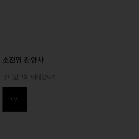
소진영 찬양사
주내힘교회 예배인도자
⸰ 마커스워십 목요예배 인도자
⸰ 주내힘교회 예배인도자
닫기
주요약력
⸰ 동덕여대 실용음악과 졸업
⸰ <마커스워십2023 : 주가 주되심을> 앨범 예배인도
⸰ <마커스워십2022 : 예수로 사는 인생> 앨범 예배인도