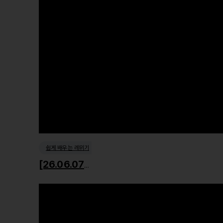
쉽게 배우는 레위기
[26.06.07] 거룩한 사회윤리1