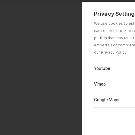
Privacy Settin
We use cookies to enha
can restrict, block or
parties that may use t
embeds. For complete 
our
Privacy Policy
Youtube
Vimeo
Google Maps