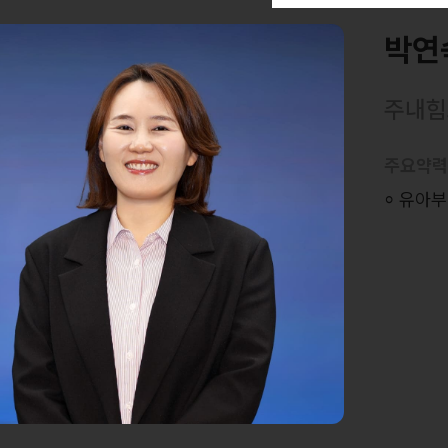
박연
주내힘
주요약
⸰ 유아부