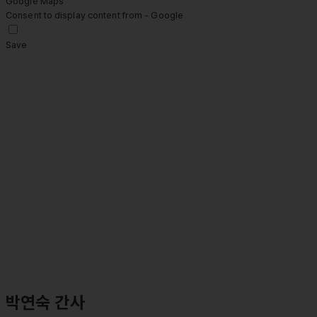
Google Maps
Consent to display content from - Google
Save
박연숙 간사