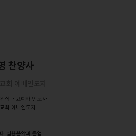
영 찬양사
교회 예배인도자
스워십 목요예배 인도자
힘교회 예배인도자
력
여대 실용음악과 졸업