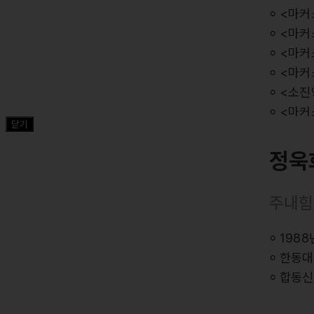
⸰ <마커
⸰ <마커
⸰ <마커스
⸰ <마커
⸰ <소진
⸰ <마커
닫기
⸰ <마커
정욱
주요곡
<오직 예
주내힘
<내 안의
<주 예배
⸰ 198
⸰ 한동
⸰ 합동신