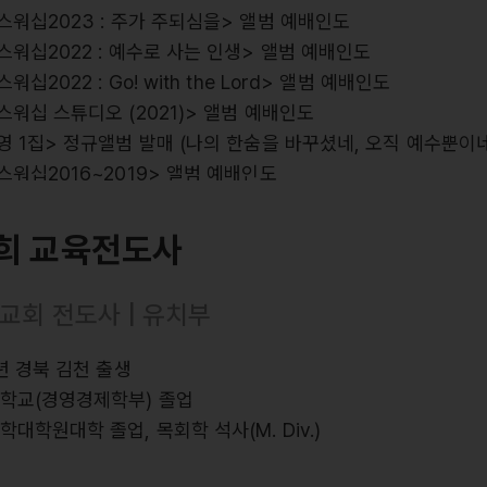
스워십2023 : 주가 주되심을> 앨범 예배인도
스워십2022 : 예수로 사는 인생> 앨범 예배인도
워십2022 : Go! with the Lord> 앨범 예배인도
스워십 스튜디오 (2021)> 앨범 예배인도
영 1집> 정규앨범 발매 (나의 한숨을 바꾸셨네, 오직 예수뿐이네
스워십2016~2019> 앨범 예배인도
스 라이브워십 2집~7집, ISIT, S.A> 앨범참여 (보컬)
희 교육전도사
수뿐이네>, <예수, 늘 함께 하시네>, <나의 한숨을 바꾸셨네
교회 전도사 | 유치부
 한계를 넘어>, <나는 주님께 속한 자>, <나의 삶의 결이>,
하는 삶>, <주는 완전합니다>, <주 은혜임을>
8년 경북 김천 출생
대학교(경영경제학부) 졸업
학대학원대학 졸업, 목회학 석사(M. Div.)