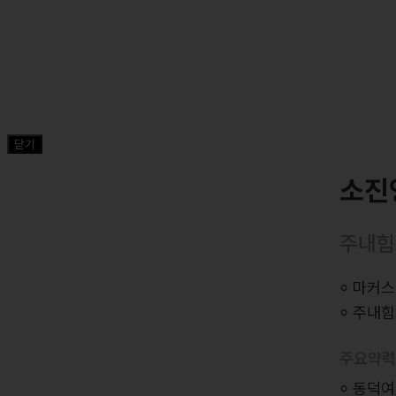
닫기
소진
주내힘
⸰ 마커
⸰ 주내
주요약
⸰ 동덕