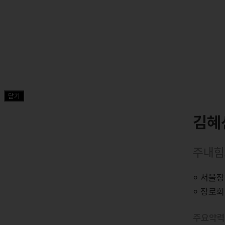
닫기
김혜
주내힘
⸰ 서울
⸰ 장로
주요약