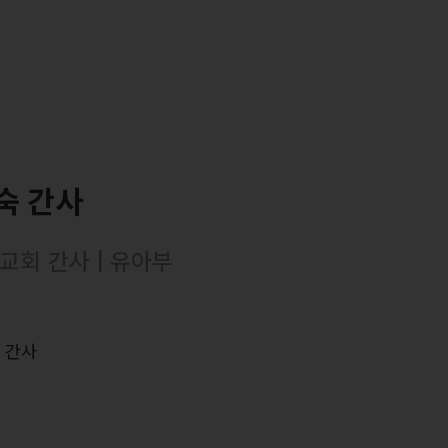
숙 간사
교회 간사 | 유아부
력
 간사