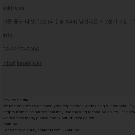
address
서울 중구 다산로32 (약수동 844) 남산타운 제2상가 3층 | 
info
02-2237-5009
info@junahim.kr
Privacy Settings
We use cookies to enhance your experience while using our website. If y
scripts from third parties that may use tracking technologies. You can s
we process them, please check our
Privacy Policy
Youtube
Consent to display content from - Youtube