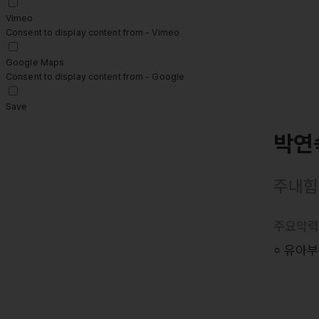
Vimeo
Consent to display content from - Vimeo
Google Maps
Consent to display content from - Google
Save
박연
주내힘
주요약
⸰ 유아부