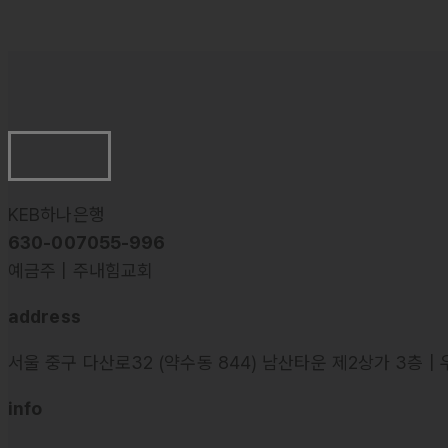
KEB하나은행
630-007055-996
예금주 | 주내힘교회
address
서울 중구 다산로32 (약수동 844) 남산타운 제2상가 3층 | 
info