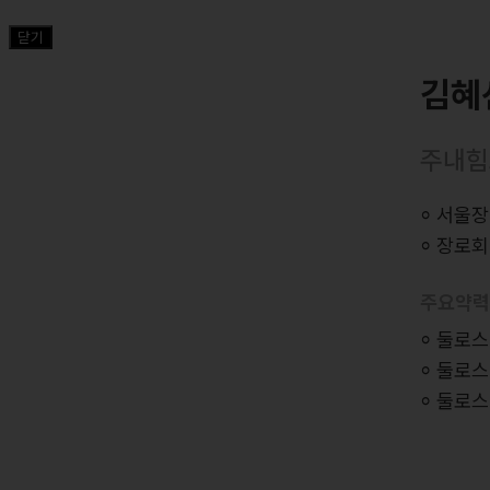
닫기
김혜
주내힘
⸰ 서울
⸰ 장로
주요약
⸰ 둘로
⸰ 둘로
⸰ 둘로