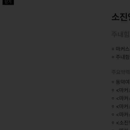
닫기
소진
주내힘
⸰ 마커
⸰ 주내
주요약
⸰ 동덕
⸰ <마커
⸰ <마커
⸰ <마커스
⸰ <마커
⸰ <소진