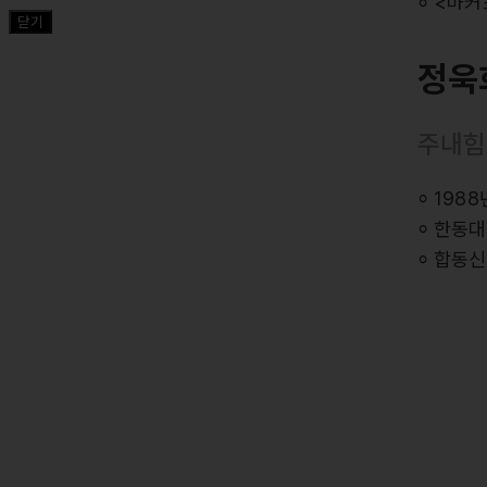
⸰ <마커
닫기
⸰ <마커
정욱
주요곡
<오직 예
주내힘
<내 안의
<주 예배
⸰ 198
⸰ 한동
⸰ 합동신