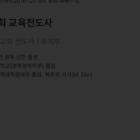
스워십2016~2019> 앨범 예배인도
스 라이브워십 2집~7집, ISIT, S.A> 앨범참여 (보컬)
희 교육전도사
수뿐이네>, <예수, 늘 함께 하시네>, <나의 한숨을 바꾸셨네
교회 전도사 | 유치부
 한계를 넘어>, <나는 주님께 속한 자>, <나의 삶의 결이>,
하는 삶>, <주는 완전합니다>, <주 은혜임을>
8년 경북 김천 출생
대학교(경영경제학부) 졸업
학대학원대학 졸업, 목회학 석사(M. Div.)