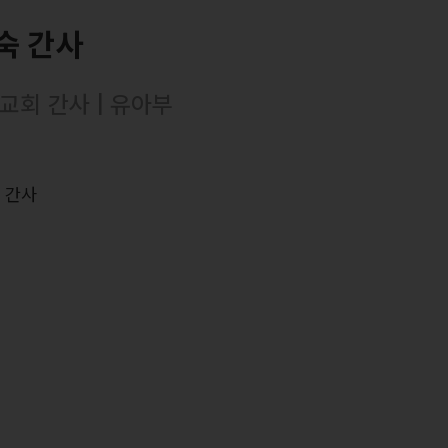
숙 간사
교회 간사 | 유아부
력
 간사