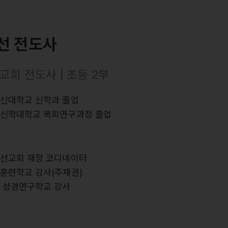
선 전도사
교회 전도사 | 초등 2부
장신대학교 신학과 졸업
회신학대학교 목회연구과정 졸업
력
스선교회 재정 코디네이터
스훈련학교 강사(주재권)
스 성경연구학교 강사