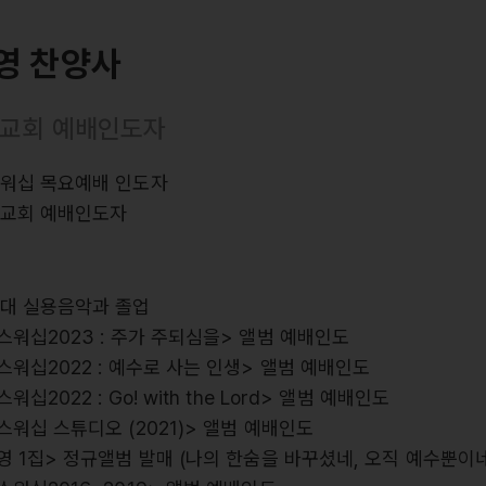
영 찬양사
교회 예배인도자
스워십 목요예배 인도자
힘교회 예배인도자
력
여대 실용음악과 졸업
스워십2023 : 주가 주되심을> 앨범 예배인도
스워십2022 : 예수로 사는 인생> 앨범 예배인도
워십2022 : Go! with the Lord> 앨범 예배인도
스워십 스튜디오 (2021)> 앨범 예배인도
영 1집> 정규앨범 발매 (나의 한숨을 바꾸셨네, 오직 예수뿐이네