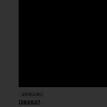
쉽게 배우는 레위기
[26.06.07] 거룩한 사회윤리1