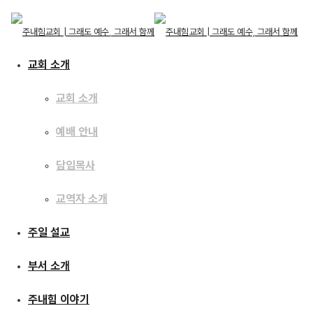
교회 소개
교회 소개
예배 안내
교회 소개
교회 소개
주일 설교
담임목사
예배 안내
담임목사
교역자 소개
교역자 소개
[13.11.10] 사사기14 :
주일 설교
주일 설교
코끼리 비스킷
부서 소개
부서 소개
주내힘 이야기
주내힘 이야기