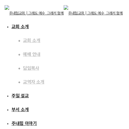
교회 소개
교회 소개
예배 안내
교회 소개
교회 소개
주일 설교
담임목사
예배 안내
담임목사
교역자 소개
교역자 소개
[16.02.07] 천국 백성의
주일 설교
주일 설교
마음
부서 소개
부서 소개
주내힘 이야기
주내힘 이야기