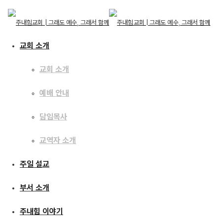
교회 소개
교회 소개
예배 안내
교회 소개
교회 소개
주일 설교
담임목사
예배 안내
담임목사
교역자 소개
교역자 소개
[16.05.29] 태양아
주일 설교
주일 설교
멈추어라
부서 소개
부서 소개
주내힘 이야기
주내힘 이야기