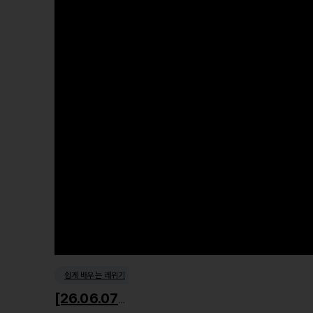
쉽게 배우는 레위기
[26.06.07] 거룩한 사회윤리1