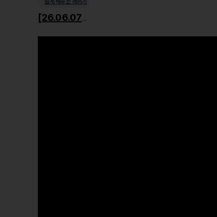
쉽게 배우는 레위기
[26.06.07] 거룩한 사회윤리1