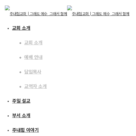
교회 소개
교회 소개
예배 안내
교회 소개
교회 소개
주일 설교
담임목사
예배 안내
담임목사
교역자 소개
교역자 소개
[16.10.16] 예수이야기33
주일 설교
주일 설교
: 예수님이 오신 이유1 –
부서 소개
부서 소개
하나님의 나라
주내힘 이야기
주내힘 이야기