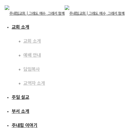
교회 소개
교회 소개
예배 안내
교회 소개
교회 소개
주일 설교
담임목사
예배 안내
담임목사
교역자 소개
교역자 소개
[17.03.26]
주일 설교
주일 설교
예수이야기51 : 눈을 들어
부서 소개
부서 소개
주를 보라
주내힘 이야기
주내힘 이야기