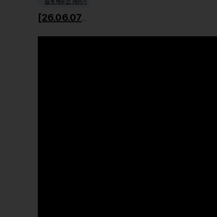
쉽게 배우는 레위기
[26.06.07] 거룩한 사회윤리1