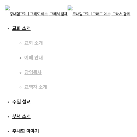
교회 소개
교회 소개
예배 안내
교회 소개
교회 소개
주일 설교
담임목사
예배 안내
담임목사
교역자 소개
교역자 소개
[17.04.02]
주일 설교
주일 설교
예수이야기52 : 누가 나를
부서 소개
부서 소개
넣어줄까 (안식일 논쟁1)
주내힘 이야기
주내힘 이야기