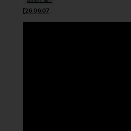
쉽게 배우는 레위기
[26.06.07] 거룩한 사회윤리1