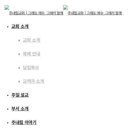
교회 소개
교회 소개
예배 안내
교회 소개
교회 소개
주일 설교
담임목사
예배 안내
담임목사
교역자 소개
교역자 소개
[17.11.05] 모든 사람이
주일 설교
주일 설교
주를 찾나이다
부서 소개
부서 소개
주내힘 이야기
주내힘 이야기