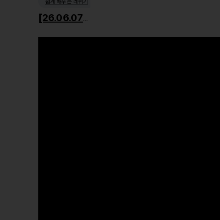
쉽게 배우는 레위기
[26.06.07] 거룩한 사회윤리1