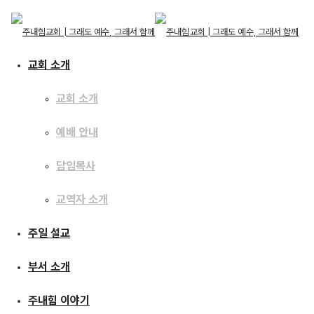
교회 소개
교회 소개
예배 안내
교회 소개
교회 소개
주일 설교
담임목사
예배 안내
담임목사
교역자 소개
교역자 소개
[19.12.25] 성탄예배 :
주일 설교
주일 설교
하늘에는 영광, 땅에는
부서 소개
부서 소개
평화
주내힘 이야기
주내힘 이야기