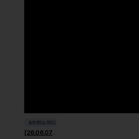
쉽게 배우는 레위기
[26.06.07] 거룩한 사회윤리1