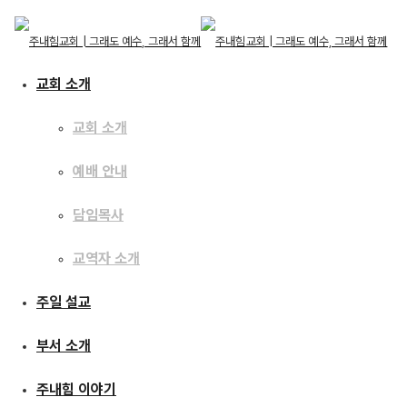
교회 소개
교회 소개
예배 안내
교회 소개
교회 소개
주일 설교
담임목사
예배 안내
담임목사
교역자 소개
교역자 소개
[25.03.16] 제자다운
주일 설교
주일 설교
제자가 되려면
부서 소개
부서 소개
주내힘 이야기
주내힘 이야기