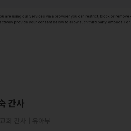
ou are using our Services via a browser you can restrict, block or remov
electively provide your consent below to allow such third party embeds. F
숙 간사
교회 간사 | 유아부