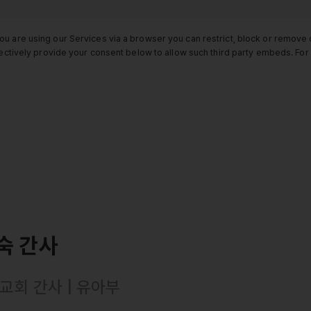
ou are using our Services via a browser you can restrict, block or remov
electively provide your consent below to allow such third party embeds. F
숙 간사
교회 간사 | 유아부