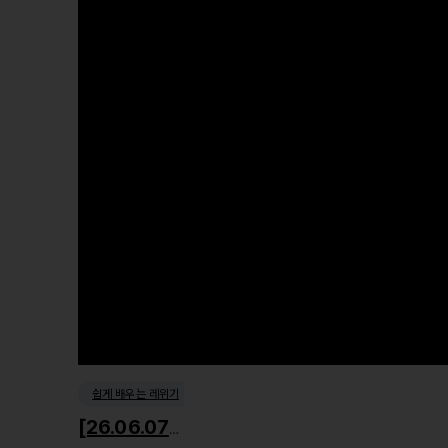
쉽게 배우는 레위기
[26.06.07] 거룩한 사회윤리1