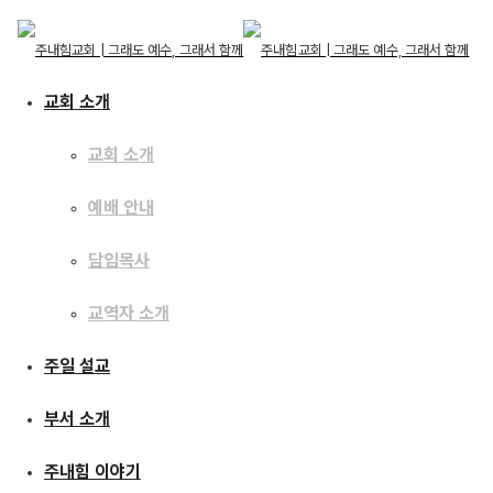
교회 소개
교회 소개
예배 안내
교회 소개
교회 소개
주일 설교
담임목사
예배 안내
담임목사
교역자 소개
교역자 소개
[25.05.24] 감추어진
주일 설교
주일 설교
일과 나타난 일
부서 소개
부서 소개
주내힘 이야기
주내힘 이야기