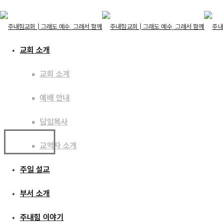
교회 소개
교회 소개
교회 소개
예배 안내
교회 소개
예배 안내
담임목사
담임목사
교역자 소개
교역자 소개
주일 설교
주일 설교
KEB하나은행
부서 소개
630-007055-996
부서 소개
예금주 | 주내힘교회
주내힘 이야기
주내힘 이야기
address