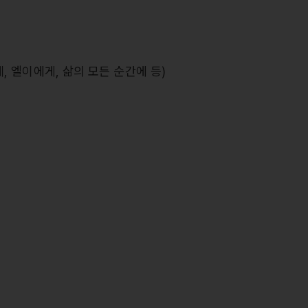
, 엘이에게, 삶의 모든 순간에 등)
>
<바다에 길을, 하늘에 빛을>