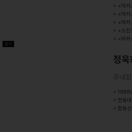
⸰ <마커
⸰ <마커스
⸰ <마커
⸰ <소진
⸰ <마커
닫기
⸰ <마커
정욱
주요곡
<오직 예
주내힘
<내 안의
<주 예배
⸰ 198
⸰ 한동
⸰ 합동신