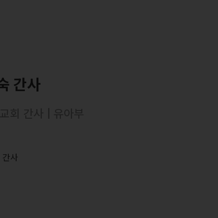
숙 간사
교회 간사 | 유아부
력
 간사