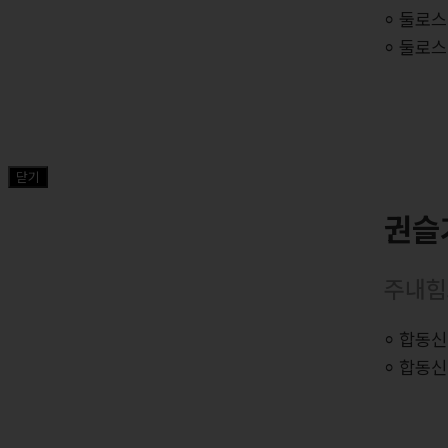
⸰ 둘로
⸰ 둘로
닫기
권슬
주내힘
⸰ 합동신
⸰ 합동신