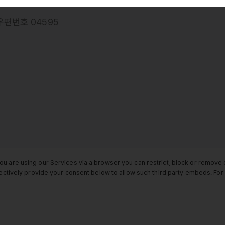
우편번호 04595
ou are using our Services via a browser you can restrict, block or remov
electively provide your consent below to allow such third party embeds. F