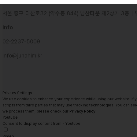
서울 중구 다산로32 (약수동 844) 남산타운 제2상가 3층 | 
info
02-2237-5009
info@junahim.kr
Privacy Settings
We use cookies to enhance your experience while using our website. If y
scripts from third parties that may use tracking technologies. You can s
we process them, please check our
Privacy Policy
Youtube
Consent to display content from - Youtube
Vimeo