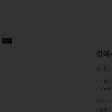
닫기
김혜
주내힘
⸰ 서울
⸰ 장로
주요약
⸰ 둘로