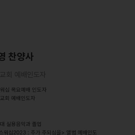
영 찬양사
교회 예배인도자
스워십 목요예배 인도자
힘교회 예배인도자
력
여대 실용음악과 졸업
스워십2023 : 주가 주되심을> 앨범 예배인도