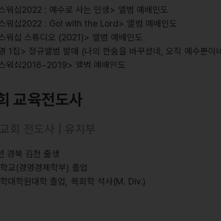
스워십2022 : 예수로 사는 인생> 앨범 예배인도
워십2022 : Go! with the Lord> 앨범 예배인도
스워십 스튜디오 (2021)> 앨범 예배인도
영 1집> 정규앨범 발매 (나의 한숨을 바꾸셨네, 오직 예수뿐이네
스워십2016~2019> 앨범 예배인도
스 라이브워십 2집~7집, ISIT, S.A> 앨범참여 (보컬)
희 교육전도사
수뿐이네>, <예수, 늘 함께 하시네>, <나의 한숨을 바꾸셨네
교회 전도사 | 유치부
 한계를 넘어>, <나는 주님께 속한 자>, <나의 삶의 결이>,
하는 삶>, <주는 완전합니다>, <주 은혜임을>
8년 경북 김천 출생
대학교(경영경제학부) 졸업
학대학원대학 졸업, 목회학 석사(M. Div.)