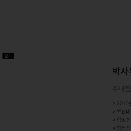
닫기
박사
주내힘
⸰ 201
⸰ 부산
⸰ 합동신
⸰ 합동신