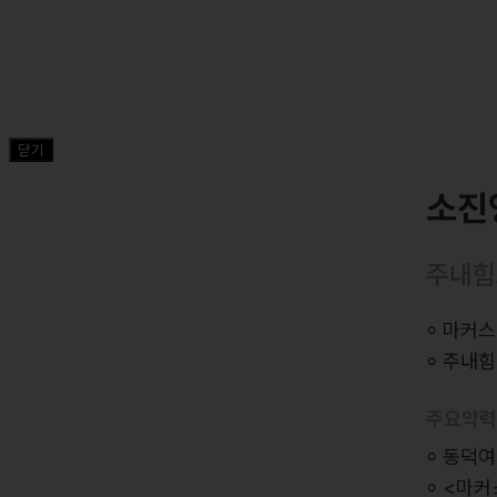
닫기
소진
주내힘
⸰ 마커
⸰ 주내
주요약
⸰ 동덕
⸰ <마커