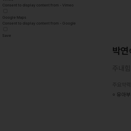
Consent to display content from - Vimeo
Google Maps
Consent to display content from - Google
Save
박연
주내힘
주요약
⸰ 유아부