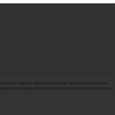
e cookies through your web browser settings. We also use content and
or complete information about the cookies we use, data we collect and how