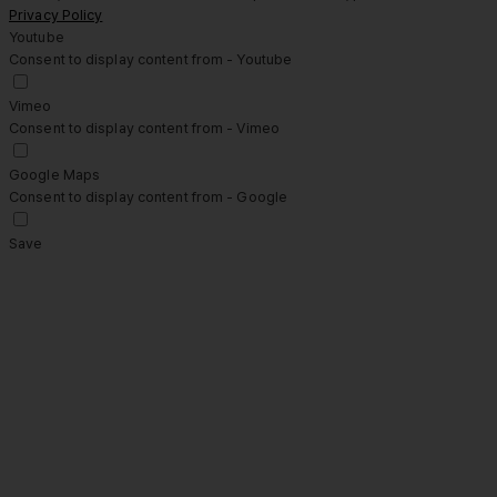
Privacy Policy
Youtube
Consent to display content from - Youtube
Vimeo
Consent to display content from - Vimeo
Google Maps
Consent to display content from - Google
Save