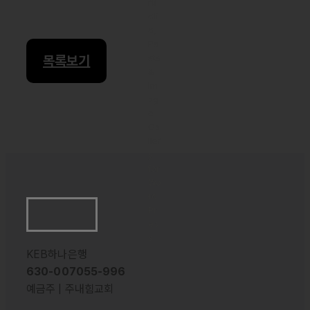
목록보기
KEB하나은행
630-007055-996
예금주 | 주내힘교회