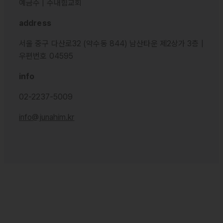
예금주 | 주내힘교회
address
서울 중구 다산로32 (약수동 844) 남산타운 제2상가 3층 |
우편번호 04595
info
02-2237-5009
info@junahim.kr