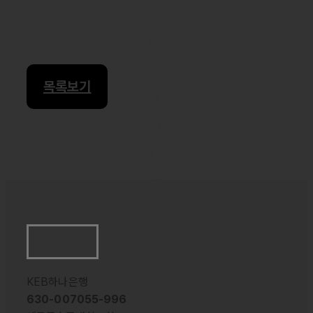
목록보기
KEB하나은행
630-007055-996